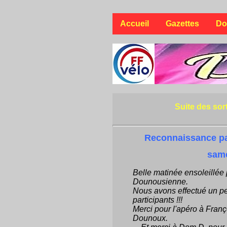
Accueil
Gazettes
Do
Suite des sor
Reconnaissance p
same
Belle matinée ensoleillée
Dounousienne.
Nous avons effectué un pe
participants !!!
Merci pour l'apéro à Françoi
Dounoux.