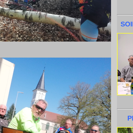
SOI
P