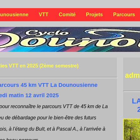
unousienne
VTT
Comité
Projets
Parcours
ties VTT en 2025 (2ème semestre)
adm
arcours 45 km VTT La Dounousienne
di matin 12 avril 2025
L
 pour reconnaître le parcours VTT de 45 km de La
u de débardage pour le bien-être des futurs
s, à l'étang du Bult, et à Pascal A., à l'arrivée à